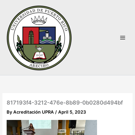
Skip
to
content
817193f4-3212-476e-8b89-0b0280d494bf
By
Acreditación UPRA
/
April 5, 2023