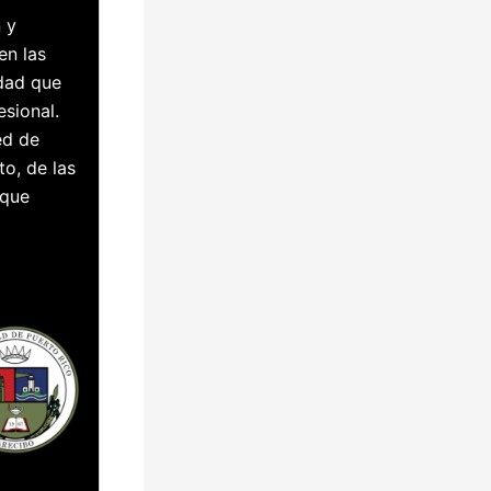
 y
en las
idad que
esional.
ed de
to, de las
 que