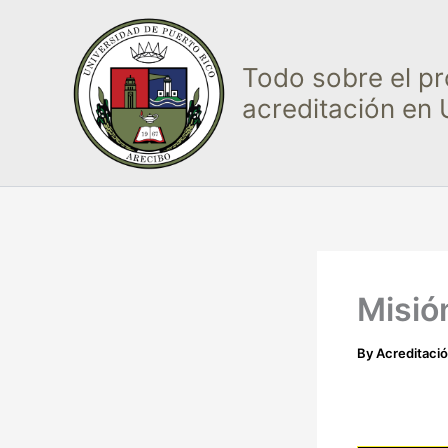
Skip
to
content
Todo sobre el p
acreditación en
Misió
By
Acreditaci