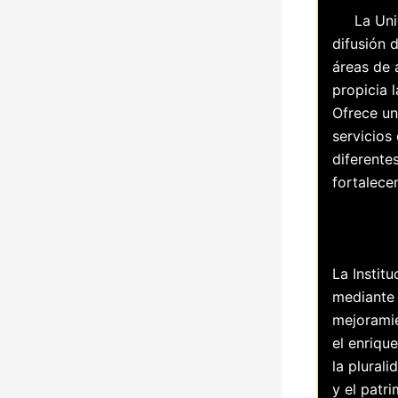
La Univer
difusión 
áreas de 
propicia 
Ofrece u
servicios
diferente
fortalece
La Instit
mediante 
mejoramie
el enriqu
la plural
y el patr