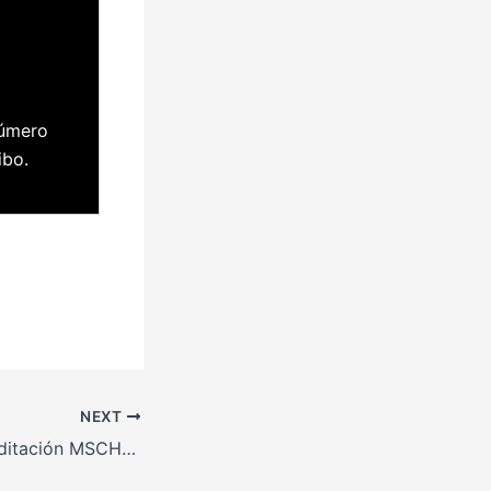
Número
ibo.
NEXT
Resumen de Acreditación MSCHE de la UPRA